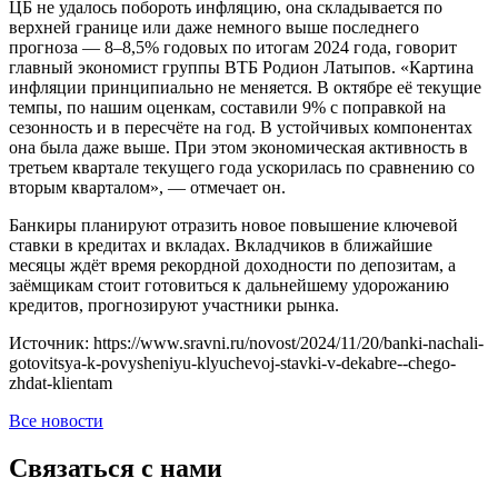
ЦБ не удалось побороть инфляцию, она складывается по
верхней границе или даже немного выше последнего
прогноза — 8–8,5% годовых по итогам 2024 года, говорит
главный экономист группы ВТБ Родион Латыпов. «Картина
инфляции принципиально не меняется. В октябре её текущие
темпы, по нашим оценкам, составили 9% с поправкой на
сезонность и в пересчёте на год. В устойчивых компонентах
она была даже выше. При этом экономическая активность в
третьем квартале текущего года ускорилась по сравнению со
вторым кварталом», — отмечает он.
Банкиры планируют отразить новое повышение ключевой
ставки в кредитах и вкладах. Вкладчиков в ближайшие
месяцы ждёт время рекордной доходности по депозитам, а
заёмщикам стоит готовиться к дальнейшему удорожанию
кредитов, прогнозируют участники рынка.
Источник: https://www.sravni.ru/novost/2024/11/20/banki-nachali-
gotovitsya-k-povysheniyu-klyuchevoj-stavki-v-dekabre--chego-
zhdat-klientam
Все новости
Связаться с нами