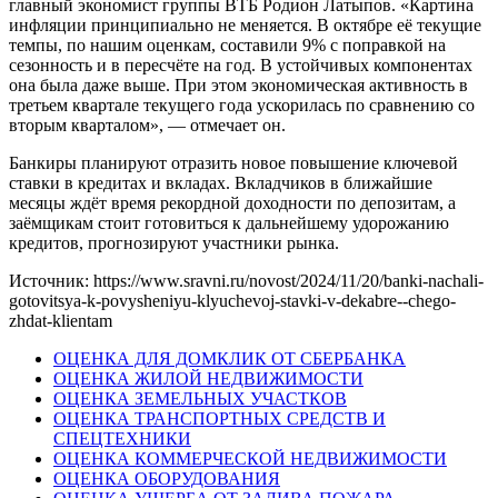
главный экономист группы ВТБ Родион Латыпов. «Картина
инфляции принципиально не меняется. В октябре её текущие
темпы, по нашим оценкам, составили 9% с поправкой на
сезонность и в пересчёте на год. В устойчивых компонентах
она была даже выше. При этом экономическая активность в
третьем квартале текущего года ускорилась по сравнению со
вторым кварталом», — отмечает он.
Банкиры планируют отразить новое повышение ключевой
ставки в кредитах и вкладах. Вкладчиков в ближайшие
месяцы ждёт время рекордной доходности по депозитам, а
заёмщикам стоит готовиться к дальнейшему удорожанию
кредитов, прогнозируют участники рынка.
Источник: https://www.sravni.ru/novost/2024/11/20/banki-nachali-
gotovitsya-k-povysheniyu-klyuchevoj-stavki-v-dekabre--chego-
zhdat-klientam
ОЦЕНКА ДЛЯ ДОМКЛИК ОТ СБЕРБАНКА
ОЦЕНКА ЖИЛОЙ НЕДВИЖИМОСТИ
ОЦЕНКА ЗЕМЕЛЬНЫХ УЧАСТКОВ
ОЦЕНКА ТРАНСПОРТНЫХ СРЕДСТВ И
СПЕЦТЕХНИКИ
ОЦЕНКА КОММЕРЧЕСКОЙ НЕДВИЖИМОСТИ
ОЦЕНКА ОБОРУДОВАНИЯ