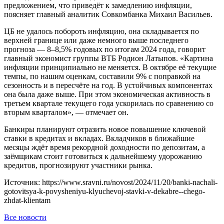
предложением, что приведёт к замедлению инфляции,
поясняет главный аналитик Совкомбанка Михаил Васильев.
ЦБ не удалось побороть инфляцию, она складывается по
верхней границе или даже немного выше последнего
прогноза — 8–8,5% годовых по итогам 2024 года, говорит
главный экономист группы ВТБ Родион Латыпов. «Картина
инфляции принципиально не меняется. В октябре её текущие
темпы, по нашим оценкам, составили 9% с поправкой на
сезонность и в пересчёте на год. В устойчивых компонентах
она была даже выше. При этом экономическая активность в
третьем квартале текущего года ускорилась по сравнению со
вторым кварталом», — отмечает он.
Банкиры планируют отразить новое повышение ключевой
ставки в кредитах и вкладах. Вкладчиков в ближайшие
месяцы ждёт время рекордной доходности по депозитам, а
заёмщикам стоит готовиться к дальнейшему удорожанию
кредитов, прогнозируют участники рынка.
Источник: https://www.sravni.ru/novost/2024/11/20/banki-nachali-
gotovitsya-k-povysheniyu-klyuchevoj-stavki-v-dekabre--chego-
zhdat-klientam
Все новости